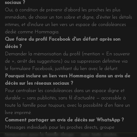
sociaux ?
Oui, à condition de prévenir d'abord les proches les plus
immédiats, de choisir un ton sobre et digne, d'éviter les détails
intimes, et d'inclure un lien vers un espace de condoléances
dédié comme Hommagia.
Que faire du profil Facebook d'un défunt après son
décès ?
Demander la mémorisation du profil (mention « En souvenir
de », arrêt des suggestions) ou sa suppression définitive via
le formulaire Facebook, justifiant du lien avec le défunt.
Pourquoi inclure un lien vers Hommagia dans un avis de
décès sur les réseaux sociaux ?
Pour centraliser les condoléances dans un espace digne et
durable — sans publicités, sans fil d'actualité — accessible à
toute la famille pour toujours, avec la possibilité d'en faire un
livre imprimé.
Comment partager un avis de décès sur WhatsApp ?
Messages individuels pour les proches directs, groupe
temporaire pour la famille élargie — avec texte sincère,