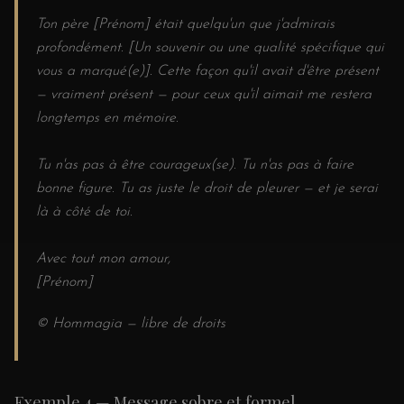
Ton père [Prénom] était quelqu'un que j'admirais
profondément. [Un souvenir ou une qualité spécifique qui
vous a marqué(e)]. Cette façon qu'il avait d'être présent
— vraiment présent — pour ceux qu'il aimait me restera
longtemps en mémoire.
Tu n'as pas à être courageux(se). Tu n'as pas à faire
bonne figure. Tu as juste le droit de pleurer — et je serai
là à côté de toi.
Avec tout mon amour,
[Prénom]
© Hommagia — libre de droits
Exemple 4 — Message sobre et formel