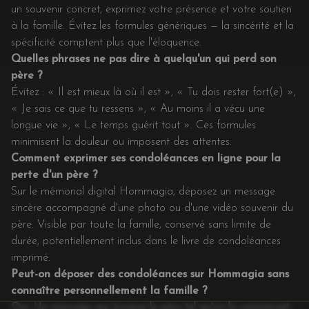
un souvenir concret, exprimez votre présence et votre soutien
à la famille. Évitez les formules génériques — la sincérité et la
spécificité comptent plus que l'éloquence.
Quelles phrases ne pas dire à quelqu'un qui perd son
père ?
Évitez : « Il est mieux là où il est », « Tu dois rester fort(e) »,
« Je sais ce que tu ressens », « Au moins il a vécu une
longue vie », « Le temps guérit tout ». Ces formules
minimisent la douleur ou imposent des attentes.
Comment exprimer ses condoléances en ligne pour la
perte d'un père ?
Sur le mémorial digital Hommagia, déposez un message
sincère accompagné d'une photo ou d'une vidéo souvenir du
père. Visible par toute la famille, conservé sans limite de
durée, potentiellement inclus dans le livre de condoléances
imprimé.
Peut-on déposer des condoléances sur Hommagia sans
connaître personnellement la famille ?
Oui. Un message qui évoque le père tel qu'on le connaissait