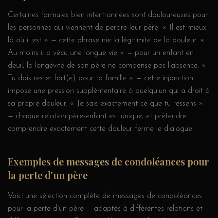
Certaines formules bien intentionnées sont douloureuses pour
les personnes qui viennent de perdre leur père. « Il est mieux
là où il est » — cette phrase nie la légitimité de la douleur. «
Au moins il a vécu une longue vie » — pour un enfant en
deuil, la longévité de son père ne compense pas l'absence. «
Tu dois rester fort(e) pour ta famille » — cette injonction
impose une pression supplémentaire à quelqu'un qui a droit à
sa propre douleur. « Je sais exactement ce que tu ressens »
— chaque relation père-enfant est unique, et prétendre
comprendre exactement cette douleur ferme le dialogue.
Exemples de messages de condoléances pour
la perte d'un père
Voici une sélection complète de messages de condoléances
pour la perte d'un père — adaptés à différentes relations et