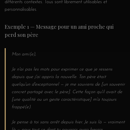
différents contextes. Tous sont librement utilisables et
personnalisables.
Exemple 1 — Message pour un ami proche qui
perd son père
Mon ami(e),
Je n'ai pas les mots pour exprimer ce que je ressens
depuis que j'ai appris la nouvelle. Ton père était
quelqu'un d'exceptionnel — je me souviens de [un souvenir
concret partagé avec le père]. Cette façon qu'il avait de
[une qualité ou un geste caractéristique] m'a toujours
frappé(e).
Je pense à toi sans arrêt depuis hier. Je suis là — vraiment
là — pour tout ce dont tu pourrais avoir besoin.